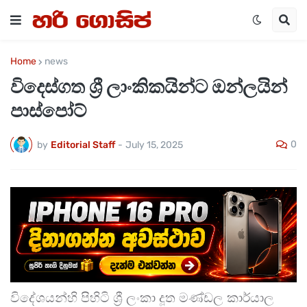
Home
news
විදෙස්ගත ශ්‍රී ලාංකිකයින්ට ඔන්ලයින්
පාස්පෝට්
0
by
Editorial Staff
-
July 15, 2025
විදේශයන්හි පිහිටි ශ්‍රී ලංකා දූත මණ්ඩල කාර්යාල