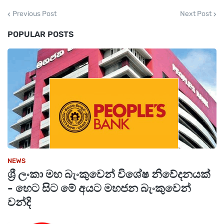
ක්‍රමවේදය ඔස්සේ විදේශ ගමන් බලපත්‍ර අයදුම් කිරීම
Previous Post
Next Post
සඳහා වන ව්‍යාපෘතිය මෙම වර්ෂයේ සිට ක්‍රියාත්මක
POPULAR POSTS
කිරීම සඳහා විදේශ රැකියා සහ සංචාරක අමාත්‍යතුමා
සහ මහජන ආරක්ෂක සහ පාර්ලිමේන්තු කටයුතු
අමාත්‍යවරයා ඉදිරිපත් කළ යෝජනාවට මෙලෙස
අනුමැතිය හිමිව තිබේ.
NEWS
ශ්‍රී ලංකා මහ බැංකුවෙන් විශේෂ නිවේදනයක්
- හෙට සිට මේ අයට මහජන බැංකුවෙන්
වන්දි