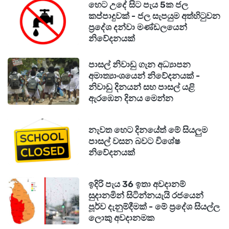
හෙට උදේ සිට පැය 5ක ජල
කප්පාදුවක් - ජල සැපයුම අත්හිටුවන
ප්‍රදේශ දන්වා මණ්ඩලයෙන්
නිවේදනයක්
පාසල් නිවාඩු ගැන අධ්‍යාපන
අමාත්‍යාංශයෙන් නිවේදනයක් -
නිවාඩු දිනයන් සහ පාසල් යළි
ඇරඹෙන දිනය මෙන්න
නැවත හෙට දිනයේත් මේ සියලුම
පාසල් වසන බවට විශේෂ
නිවේදනයක්
ඉදිරි පැය 36 ඉතා අවදානම්
සුදානමින් සිටින්නයැයි රජයෙන්
පූර්ව දැනුම්දීමක් - මේ ප්‍රදේශ සියල්ල
ලොකු අවදානමක