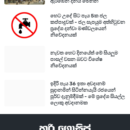
ඇරඹෙන දිනය මෙන්න
හෙට උදේ සිට පැය 5ක ජල
කප්පාදුවක් - ජල සැපයුම අත්හිටුවන
ප්‍රදේශ දන්වා මණ්ඩලයෙන්
නිවේදනයක්
නැවත හෙට දිනයේත් මේ සියලුම
පාසල් වසන බවට විශේෂ
නිවේදනයක්
ඉදිරි පැය 36 ඉතා අවදානම්
සුදානමින් සිටින්නයැයි රජයෙන්
පූර්ව දැනුම්දීමක් - මේ ප්‍රදේශ සියල්ල
ලොකු අවදානමක