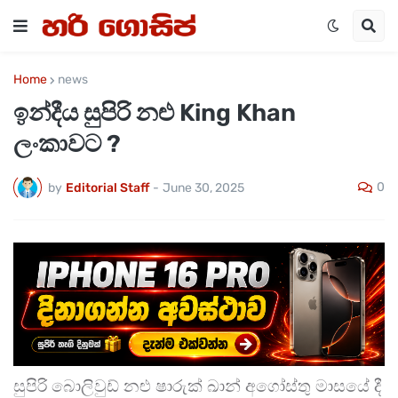
Home
news
ඉන්දීය සුපිරි නළු King Khan
ලංකාවට ?
0
by
Editorial Staff
-
June 30, 2025
සුපිරි බොලිවුඩ් නළු ෂාරුක් ඛාන් අගෝස්තු මාසයේ දී