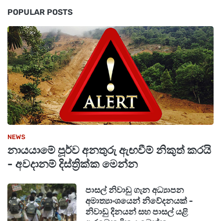
Exhibitions) කාණ්ඩයේ අත්දැකීම් එකම
POPULAR POSTS
ස්ථානයකට රැගෙන ඒම විශේෂත්වයකි.
NEWS
නායයාමේ පූර්ව අනතුරු ඇඟවීම් නිකුත් කරයි
- අවදානම් දිස්ත්‍රික්ක මෙන්න
පාසල් නිවාඩු ගැන අධ්‍යාපන
අමාත්‍යාංශයෙන් නිවේදනයක් -
නිවාඩු දිනයන් සහ පාසල් යළි