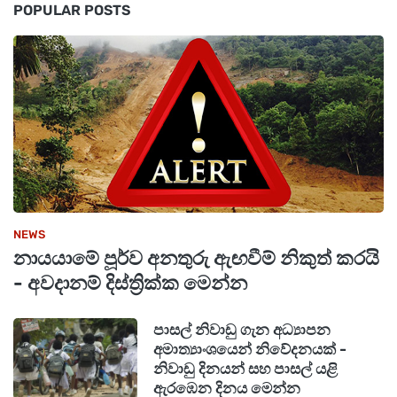
POPULAR POSTS
වශයෙන් ඉහළ යෑමේ කිසිම අවස්ථාවක් නැති බවත්
කියයි.
එසේම ඉන්ධන මිල රුපියලකින් හෝ දෙකකින් ඉහළ
යෑම සාමාන්‍ය තත්ත්වයක් බවත්
සාමාන්‍යාධිකාරවරයා පවසා ඇත.
NEWS
නායයාමේ පූර්ව අනතුරු ඇඟවීම් නිකුත් කරයි
- අවදානම් දිස්ත්‍රික්ක මෙන්න
පාසල් නිවාඩු ගැන අධ්‍යාපන
අමාත්‍යාංශයෙන් නිවේදනයක් -
නිවාඩු දිනයන් සහ පාසල් යළි
ඇරඹෙන දිනය මෙන්න