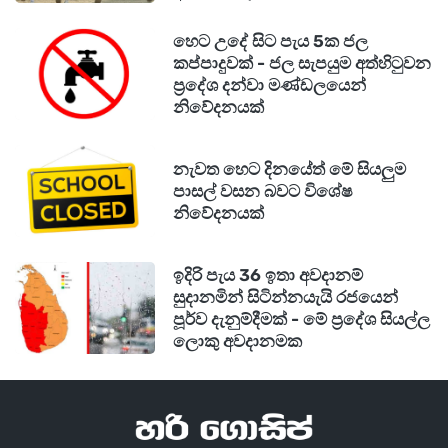
හෙට උදේ සිට පැය 5ක ජල
කප්පාදුවක් - ජල සැපයුම අත්හිටුවන
ප්‍රදේශ දන්වා මණ්ඩලයෙන්
නිවේදනයක්
නැවත හෙට දිනයේත් මේ සියලුම
පාසල් වසන බවට විශේෂ
නිවේදනයක්
ඉදිරි පැය 36 ඉතා අවදානම්
සුදානමින් සිටින්නයැයි රජයෙන්
පූර්ව දැනුම්දීමක් - මේ ප්‍රදේශ සියල්ල
ලොකු අවදානමක