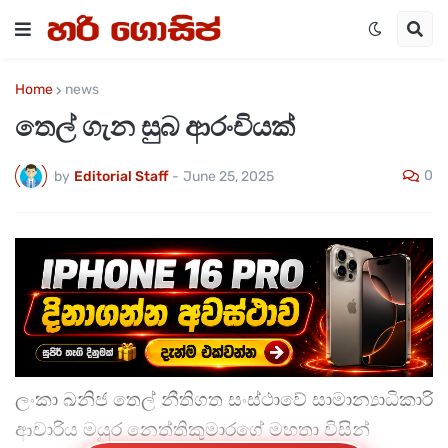
Home
news
තෙල් ගැන සුබ ආරංචියක්
0
by
Editorial Staff
-
June 25, 2025
ලංකා ඛනිජ තෙල් නීතිගත සංස්ථාවේ සාමාන්‍යාධිකාරි
ආචාරිය මයුර නෙත්තිකුමාරගේ මහතා විසින්