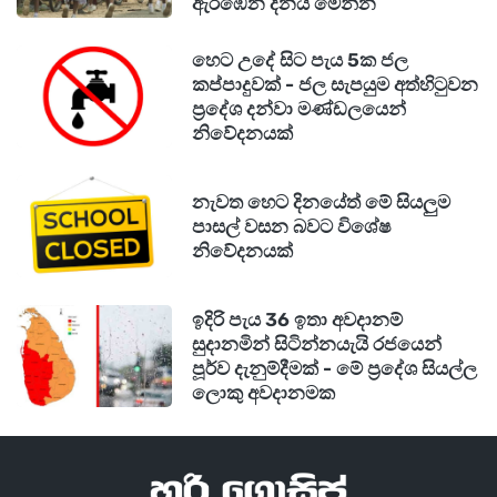
ඇරඹෙන දිනය මෙන්න
හෙට උදේ සිට පැය 5ක ජල
කප්පාදුවක් - ජල සැපයුම අත්හිටුවන
ප්‍රදේශ දන්වා මණ්ඩලයෙන්
නිවේදනයක්
නැවත හෙට දිනයේත් මේ සියලුම
පාසල් වසන බවට විශේෂ
නිවේදනයක්
ඉදිරි පැය 36 ඉතා අවදානම්
සුදානමින් සිටින්නයැයි රජයෙන්
පූර්ව දැනුම්දීමක් - මේ ප්‍රදේශ සියල්ල
ලොකු අවදානමක