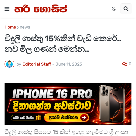
Home
news
විදුලි ගාස්තු 15%කින් වැඩි කෙරේ..
නව මිල ගණන් මෙන්න..
0
by
Editorial Staff
-
June 11, 2025
විදුලි ගාස්තු සියයට 15 කින් ඉහළ නැංවීමට ශ්‍රී ලංකා